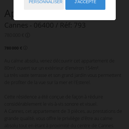
PERSONNALISER
J'ACCEPTE
Appartement
à vendre
Cannes
- 06400
/ Réf: 793
780 000 €
780 000 €
Au calme absolu, venez découvrir cet appartement de
80m², ouvert sur un extérieur d'environ 154m².
La très vaste terrasse et son grand jardin vous permettent
de profiter de la vue sur la mer et l'Esterel.
Cette résidence a été conçue de façon à réduire
considérablement le vis-à-vis sonore et visuel.
A Cannes, cet appartement de 3 pièces, au prestations de
grande qualité, vous offre le privilège d'être au calme
absolu tout en étant à proximité du centre de Cannes.