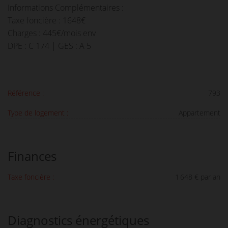
Informations Complémentaires :
Taxe foncière : 1648€
Charges : 445€/mois env
DPE : C 174 | GES : A 5
Référence :
793
Type de logement :
Appartement
Finances
Taxe foncière :
1 648 € par an
Diagnostics énergétiques