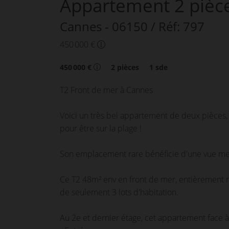
Appartement
2 pièc
Cannes
- 06150
/ Réf: 797
450 000 €
450 000 €
2
pièces
1
sde
T2 Front de mer à Cannes
Voici un très bel appartement de deux pièces, 
pour être sur la plage !
Son emplacement rare bénéficie d'une vue mer
Ce T2 48m² env en front de mer, entièrement 
de seulement 3 lots d'habitation.
Au 2e et dernier étage, cet appartement face à