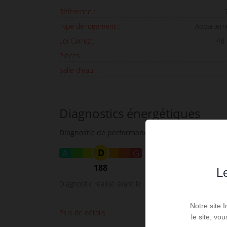
Référence :
Type de logement :
Appartem
Loi Carrez :
48
Pièces :
Salle d'eau :
Diagnostics énergétiques
Diagnostic de performance énergétique
D
A
B
C
E
F
G
188
Le
Diagnostic réalisé avant le 1er juillet 2021
Notre site 
Plus de détails
le site, vo