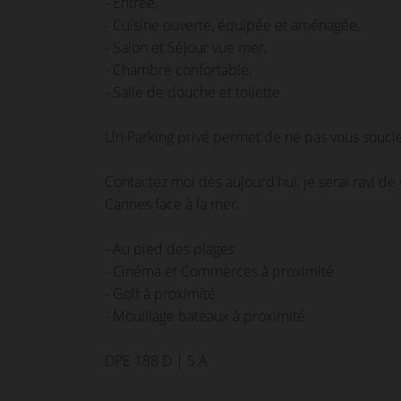
- Entrée,
- Cuisine ouverte, équipée et aménagée,
- Salon et Séjour vue mer,
- Chambre confortable,
- Salle de douche et toilette
Un Parking privé permet de ne pas vous souci
Contactez moi dès aujourd'hui, je serai ravi de
Cannes face à la mer.
- Au pied des plages
- Cinéma et Commerces à proximité
- Golf à proximité
- Mouillage bateaux à proximité
DPE 188 D | 5 A