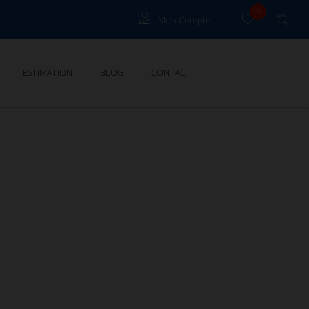
0
Mon Compte
Propriétaire Grau Du Roi
ESTIMATION
BLOG
CONTACT
Propriétaire Cannes