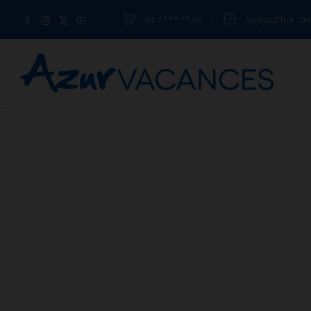
04.77.**.**.64
|
Aujourd'hui
: 09