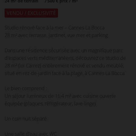
24
m² de terrain
7 500 €
prix / m²
VENDU / EXCLUSIVITÉ
Studio rénové face à la mer – Cannes La Bocca
28 m² avec terrasse, jardinet, vue mer et parking
Dans une résidence sécurisée avec un magnifique parc
d'espaces verts méditerranéens, découvrez ce studio de
28 m² (loi Carrez) entièrement rénové et vendu meublé,
situé en rez-de-jardin face à la plage, à Cannes La Bocca.
Le bien comprend :
Un séjour lumineux de 16,4 m² avec cuisine ouverte
équipée (plaques, réfrigérateur, lave-linge)
Un coin nuit séparé
Une salle d’eau avec WC