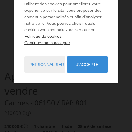
utilisent des cookies pour améliorer votre
expérience sur le site, vous proposer des
contenus personnalisés et afin d’analyser
notre trafic. Vous pouvez choisir quels
cookies vous souhaitez activer ou non.
Politique de cookies
Continuer sans accepter
PERSONNALISER
J'ACCEPTE
Appartement
2 pièces
à
vendre
Cannes
- 06150
/ Réf: 801
210 000 €
210 000 €
1
chambre
1
sde
28
m² de surface