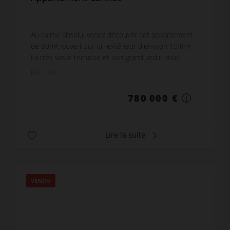
Au calme absolu, venez découvrir cet appartement
de 80m², ouvert sur un extérieur d'environ 154m².
La très vaste terrasse et son grand jardin vous
permettent de profiter de la vue sur la mer et l'Es...
Réf. : 793
780 000 €
Lire la suite
VENDU