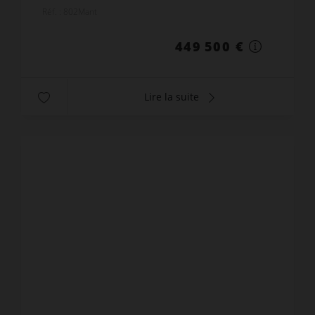
prendre un café à la maison** L'agence Azur
Réf. : 802Mant
Vacance...
449 500 €
Lire la suite