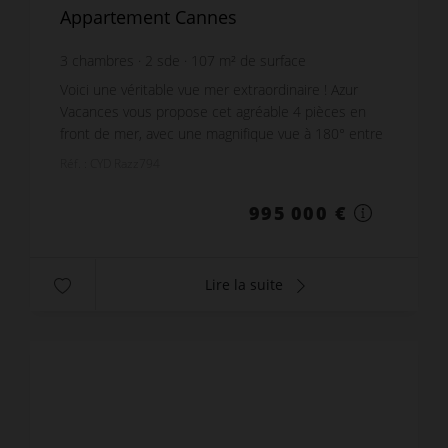
Appartement Cannes
3
chambres
2
sde
107
m² de surface
9 299,07 €
prix / m²
Voici une véritable vue mer extraordinaire ! Azur
Vacances vous propose cet agréable 4 pièces en
front de mer, avec une magnifique vue à 180° entre
le Palm Beach, les îles de Lérins à Cannes, et l...
Réf. : CYD Razz794
995 000 €
Lire la suite