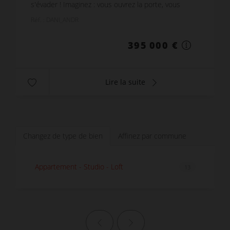
s'évader ! Imaginez : vous ouvrez la porte, vous
traversez.. vous avez les pieds dans le sable. Situ...
Réf. : DANI_ANDR
395 000 €
Lire la suite
Changez de type de bien
Affinez par commune
Appartement - Studio - Loft
13
Page précédente
Page suivante