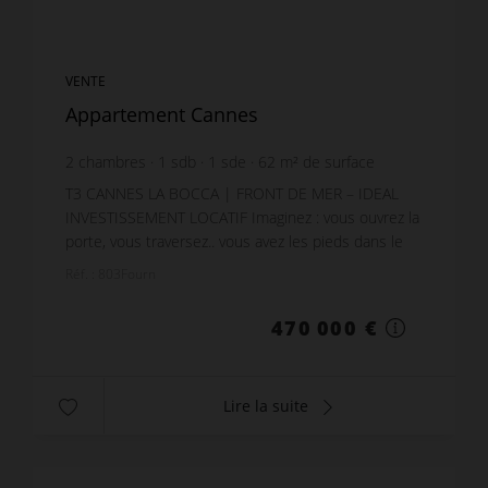
VENTE
Appartement Cannes
2
chambres
1
sdb
1
sde
62
m² de surface
7 580,65 €
prix / m²
T3 CANNES LA BOCCA | FRONT DE MER – IDEAL
INVESTISSEMENT LOCATIF Imaginez : vous ouvrez la
porte, vous traversez.. vous avez les pieds dans le
sable. Situé sur le secteur très recherché de
Réf. : 803Fourn
Canne...
470 000 €
Lire la suite