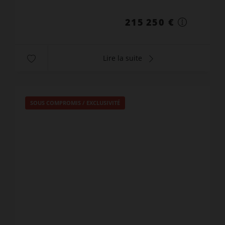
méditerranéens,...
215 250 €
Lire la suite
SOUS COMPROMIS / EXCLUSIVITÉ