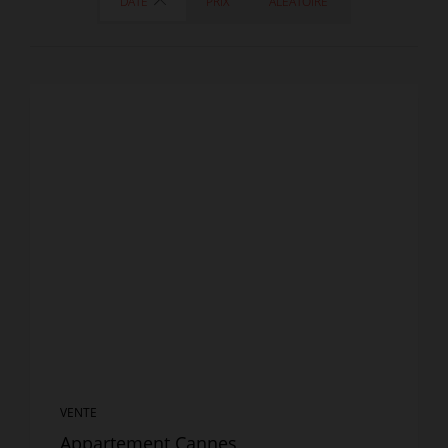
DATE
PRIX
ALÉATOIRE
VENTE
Appartement Cannes