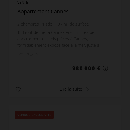
VENTE
Appartement Cannes
2
chambres
1
sdb
107
m² de surface
9 158,88 €
prix / m²
T3 Front de mer à Cannes Voici un très bel
appartement de trois pièces à Cannes,
formidablement exposé face à la mer, juste à
traverser pour être sur la plage ! Son emplacement
Réf. : 3P_796
rare bénéficie d'...
980 000 €
Lire la suite
VENDU / EXCLUSIVITÉ