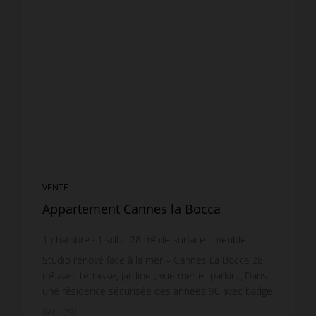
VENTE
Appartement Cannes la Bocca
1
chambre
1
sdb
28
m² de surface
meublé
7 687,5 €
prix / m²
Studio rénové face à la mer – Cannes La Bocca 28
m² avec terrasse, jardinet, vue mer et parking Dans
une résidence sécurisée des années 90 avec badge
d'accès, caméras et espaces verts
Réf. : 791