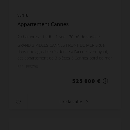
VENTE
Appartement Cannes
2
chambres
1
sdb
1
sde
70
m² de surface
7 500 €
prix / m²
GRAND 3 PIECES CANNES FRONT DE MER Situé
dans une agréable résidence à l'accueil verdoyant,
cet appartement de 3 pièces à Cannes bord de mer
saura vous séduire avec sa terrasse au pied de la
Réf. : FES798
plage....
525 000 €
Lire la suite