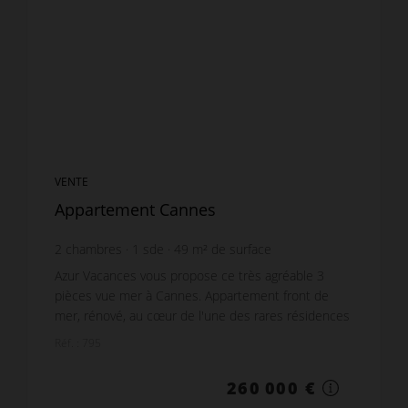
VENTE
Appartement Cannes
2
chambres
1
sde
49
m² de surface
24
m² de terrain
5 306,12 €
prix / m²
Azur Vacances vous propose ce très agréable 3
pièces vue mer à Cannes. Appartement front de
mer, rénové, au cœur de l'une des rares résidences
au calme qui propose un parc très bien entretenu,
Réf. : 795
et que...
260 000 €