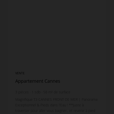
VENTE
Appartement Cannes
3
pièces
1
sdb
58
m² de surface
7 750 €
prix / m²
Magnifique T3 CANNES FRONT DE MER | Panorama
Exceptionnel & Pieds dans l'Eau ! **Juste à
traverser pour aller vous baigner.. et revenir à pied