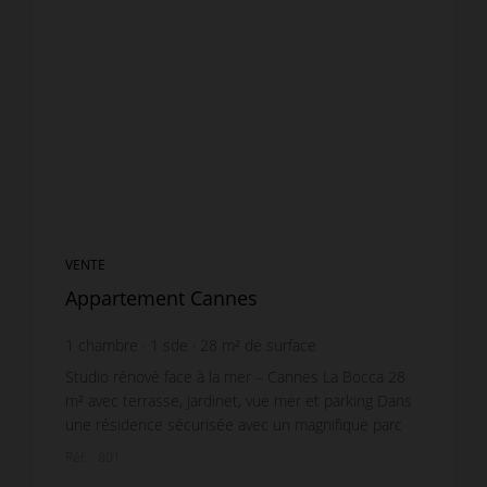
VENTE
Appartement Cannes
1
chambre
1
sde
28
m² de surface
24
m² de terrain
7 500 €
prix / m²
Studio rénové face à la mer – Cannes La Bocca 28
m² avec terrasse, jardinet, vue mer et parking Dans
une résidence sécurisée avec un magnifique parc
d'espaces verts méditerranéens, découvrez ce st...
Réf. : 801