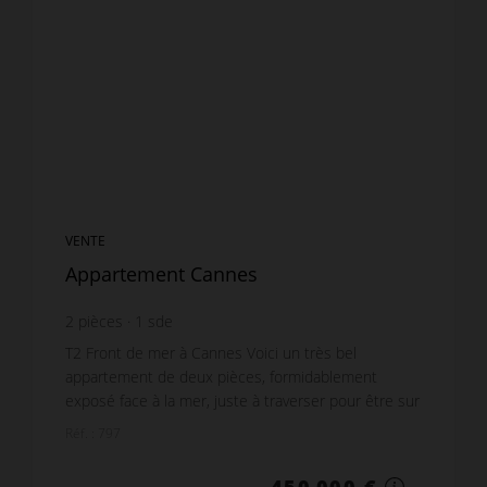
VENTE
Appartement Cannes
2
pièces
1
sde
T2 Front de mer à Cannes Voici un très bel
appartement de deux pièces, formidablement
exposé face à la mer, juste à traverser pour être sur
la plage ! Son emplacement rare bénéficie d'une vue
Réf. : 797
me...
450 000 €