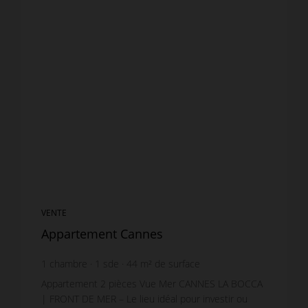
VENTE
Appartement Cannes
1
chambre
1
sde
44
m² de surface
8 977,27 €
prix / m²
Appartement 2 pièces Vue Mer CANNES LA BOCCA
| FRONT DE MER – Le lieu idéal pour investir ou