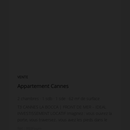
VENTE
Appartement Cannes
2
chambres
1
sdb
1
sde
62
m² de surface
7 580,65 €
prix / m²
T3 CANNES LA BOCCA | FRONT DE MER – IDEAL
INVESTISSEMENT LOCATIF Imaginez : vous ouvrez la
porte, vous traversez.. vous avez les pieds dans le
sable. Situé sur le secteur très recherché de
Réf. : 803Fourn