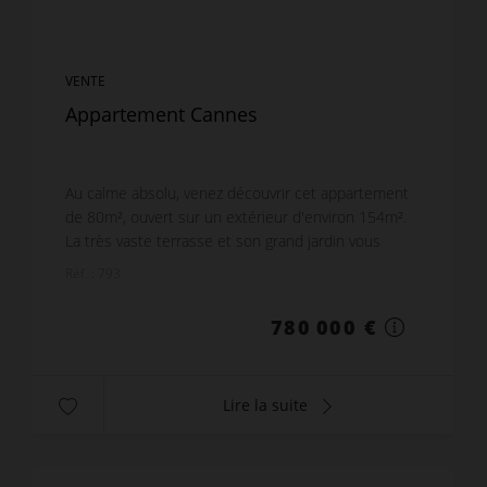
VENTE
Appartement Cannes
Au calme absolu, venez découvrir cet appartement
de 80m², ouvert sur un extérieur d'environ 154m².
La très vaste terrasse et son grand jardin vous
permettent de profiter de la vue sur la mer et l'Es...
Réf. : 793
780 000 €
Lire la suite