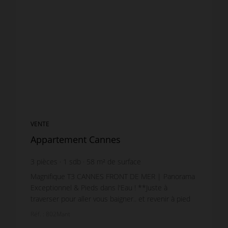
VENTE
Appartement Cannes
3
pièces
1
sdb
58
m² de surface
7 750 €
prix / m²
Magnifique T3 CANNES FRONT DE MER | Panorama
Exceptionnel & Pieds dans l'Eau ! **Juste à
traverser pour aller vous baigner.. et revenir à pied
prendre un café à la maison** L'agence Azur
Réf. : 802Mant
Vacance...