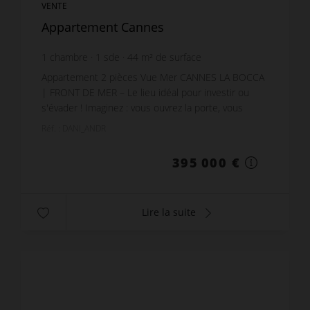
VENTE
Appartement Cannes
1
chambre
1
sde
44
m² de surface
8 977,27 €
prix / m²
Appartement 2 pièces Vue Mer CANNES LA BOCCA
| FRONT DE MER – Le lieu idéal pour investir ou
s'évader ! Imaginez : vous ouvrez la porte, vous
traversez.. vous avez les pieds dans le sable. Situ...
Réf. : DANI_ANDR
395 000 €
Lire la suite