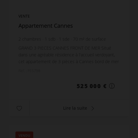
VENTE
Appartement Cannes
2
chambres
1
sdb
1
sde
70
m² de surface
7 500 €
prix / m²
GRAND 3 PIECES CANNES FRONT DE MER Situé
dans une agréable résidence à l'accueil verdoyant,
cet appartement de 3 pièces à Cannes bord de mer
saura vous séduire avec sa terrasse au pied de la
Réf. : FES798
plage....
525 000 €
Lire la suite
VENDU