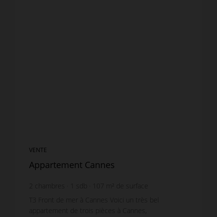
VENTE
Appartement Cannes
2
chambres
1
sdb
107
m² de surface
9 158,88 €
prix / m²
T3 Front de mer à Cannes Voici un très bel
appartement de trois pièces à Cannes,