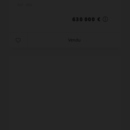
appartement au 9e et dernier étage d'environ 70 m²
Réf. : 800
habitable...
630 000 €
Vendu