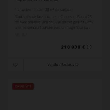
1
chambre
1
sde
28
m² de surface
24
m² de terrain
7 500 €
prix / m²
Studio rénové face à la mer – Cannes La Bocca 28
m² avec terrasse, jardinet, vue mer et parking Dans
une résidence sécurisée avec un magnifique parc
d'espaces verts méditerranéens, découvrez ce st...
Réf. : 801
210 000 €
Vendu / Exclusivité
EXCLUSIVITÉ