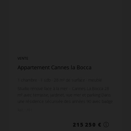
VENTE
Appartement Cannes la Bocca
1
chambre
1
sdb
28
m² de surface
meublé
7 687,5 €
prix / m²
Studio rénové face à la mer – Cannes La Bocca 28
m² avec terrasse, jardinet, vue mer et parking Dans
une résidence sécurisée des années 90 avec badge
d'accès, caméras et espaces verts
Réf. : 791
méditerranéens,...
215 250 €