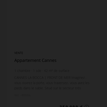
VENTE
Appartement Cannes
1
chambre
1
sde
42
m² de surface
8 333,33 €
prix / m²
CANNES LA BOCCA | FRONT DE MER Imaginez :
vous ouvrez la porte, vous traversez.. vous avez les
pieds dans le sable. Situé sur le secteur très
recherché de Cannes La Bocca, découvrez ce très
Réf. : 805Rib
be...
350 000 €