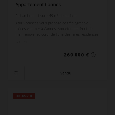
Appartement Cannes
2
chambres
1
sde
49
m² de surface
24
m² de terrain
5 306,12 €
prix / m²
Azur Vacances vous propose ce très agréable 3
pièces vue mer à Cannes. Appartement front de
mer, rénové, au cœur de l'une des rares résidences
au calme qui propose un parc très bien entretenu,
Réf. : 795
et que...
260 000 €
Vendu
EXCLUSIVITÉ