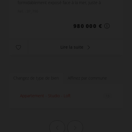
formidablement exposé face à la mer, juste à
traverser pour être sur la plage ! Son emplacement
Réf. : 3P_796
rare bénéficie d'...
980 000 €
Lire la suite
Changez de type de bien
Affinez par commune
Appartement - Studio - Loft
13
Page précédente
Page suivante