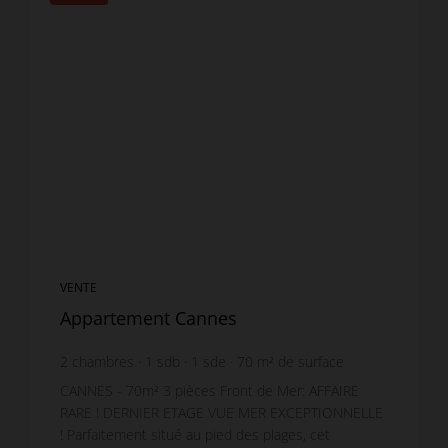
VENTE
Appartement Cannes
2
chambres
1
sdb
1
sde
70
m² de surface
9 000 €
prix / m²
CANNES - 70m² 3 pièces Front de Mer: AFFAIRE
RARE ! DERNIER ETAGE VUE MER EXCEPTIONNELLE
! Parfaitement situé au pied des plages, cet