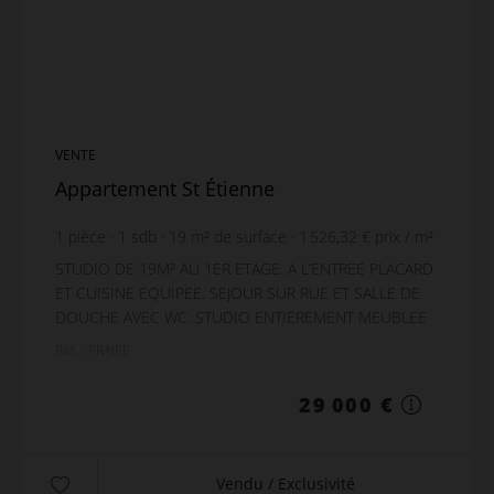
VENTE
Appartement St Étienne
1
pièce
1
sdb
19
m² de surface
1 526,32 €
prix / m²
STUDIO DE 19M² AU 1ER ETAGE. A L’ENTREE PLACARD
ET CUISINE EQUIPEE. SEJOUR SUR RUE ET SALLE DE
DOUCHE AVEC WC. STUDIO ENTIEREMENT MEUBLEE
ET EQUIPEE. CHAUFFAGE ET EAU CHAUDE
Réf. : PRAIRE
INDIVIDUELS ELECTRIQUE. EA...
29 000 €
Vendu / Exclusivité