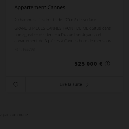
Appartement Cannes
2
chambres
1
sdb
1
sde
70
m² de surface
7 500 €
prix / m²
GRAND 3 PIECES CANNES FRONT DE MER Situé dans
une agréable résidence à l'accueil verdoyant, cet
appartement de 3 pièces à Cannes bord de mer saura
vous séduire avec sa terrasse au pied de la plage....
Réf. : FES798
525 000 €
Lire la suite
ez par commune