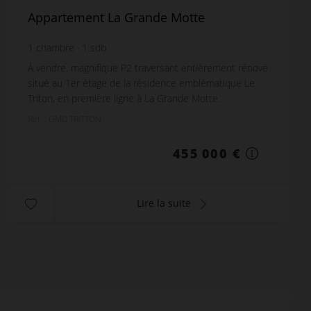
Appartement La Grande Motte
1
chambre
1
sdb
À vendre, magnifique P2 traversant entièrement rénové
situé au 1er étage de la résidence emblématique Le
Triton, en première ligne à La Grande Motte.
Prestations de standing : Espace de vie lumineux ...
Réf. : GMD TRITTON
455 000 €
Lire la suite