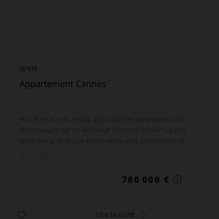
VENTE
Appartement Cannes
Au calme absolu, venez découvrir cet appartement de
80m², ouvert sur un extérieur d'environ 154m². La très
vaste terrasse et son grand jardin vous permettent de
profiter de la vue sur la mer et l'Es...
Réf. : 793
780 000 €
Lire la suite