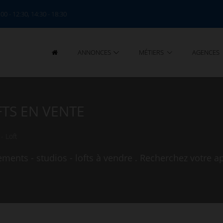
:00 - 12:30, 14:30 - 18:30
ANNONCES
MÉTIERS
AGENCES
FTS EN VENTE
- Loft
ments - studios - lofts à vendre . Recherchez votre a