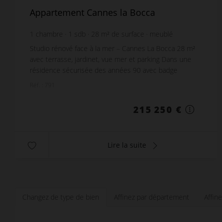
Appartement Cannes la Bocca
1
chambre
1
sdb
28
m² de surface
meublé
7 687,5 €
prix / m²
Studio rénové face à la mer – Cannes La Bocca 28 m²
avec terrasse, jardinet, vue mer et parking Dans une
résidence sécurisée des années 90 avec badge
d'accès, caméras et espaces verts méditerranéens,...
Réf. : 791
215 250 €
Lire la suite
Changez de type de bien
Affinez par département
Affin