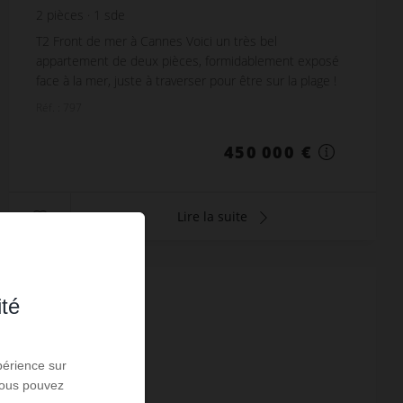
2
pièces
1
sde
T2 Front de mer à Cannes Voici un très bel
appartement de deux pièces, formidablement exposé
face à la mer, juste à traverser pour être sur la plage !
Son emplacement rare bénéficie d'une vue me...
Réf. : 797
450 000 €
Lire la suite
VENDU
ité
périence sur
 Vous pouvez