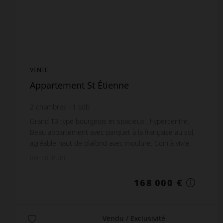
VENTE
Appartement St Étienne
2
chambres
1
sdb
Grand T3 type bourgeois et spacieux , hypercentre.
Beau appartement avec parquet à la française au sol,
agréable haut de plafond avec moulure. Coin à vivre
très grand avec Salon avec 2 fenêtres dont ...
Réf. : REPUBL
168 000 €
Vendu / Exclusivité