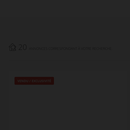
20
ANNONCES CORRESPONDANT À VOTRE RECHERCHE.
VENDU / EXCLUSIVITÉ