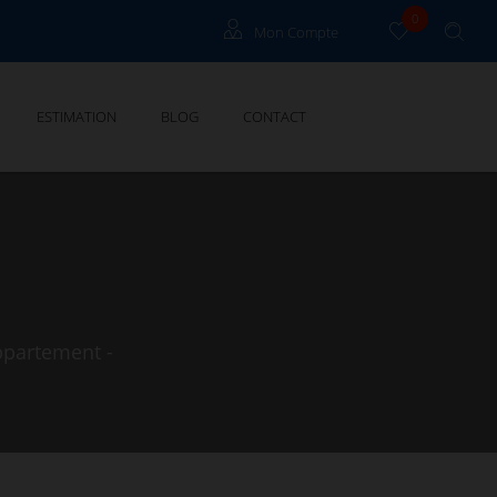
0
Mon Compte
Propriétaire Grau Du Roi
ESTIMATION
BLOG
CONTACT
Propriétaire Cannes
ppartement -