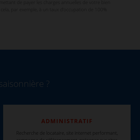
rmettant de payer les charges annuelles de votre bien
cela, par exemple, à un taux d’occupation de 100%
saisonnière ?
ADMINISTRATIF
Recherche de locataire, site internet performant,
campagne de référencement, présence sur sites