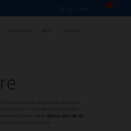
0
Mon Compte
Propriétaire Grau Du Roi
ESTIMATION
BLOG
CONTACT
Propriétaire Cannes
re
 font confiance de longue date ainsi nous
nnée environ 1 600 séjours. La location
 Nous exerçons ce métier
depuis plus de 45
 de la location saisonnière.