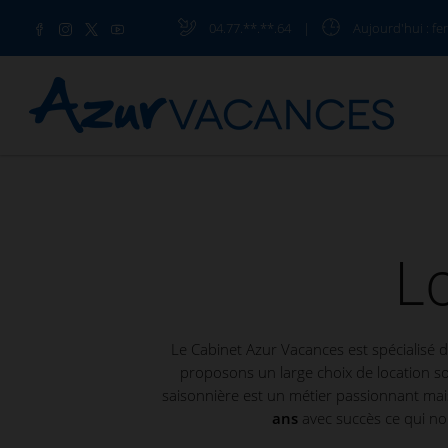
04.77.**.**.64
|
Aujourd'hui
: fe
L
Le Cabinet Azur Vacances est spécialisé 
proposons un large choix de location s
saisonnière est un métier passionnant mai
ans
avec succès ce qui nous