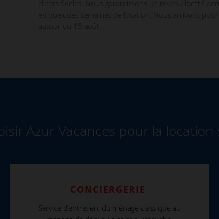
clients fidèles. Nous garantissons un revenu locatif pe
en quelques semaines de location. Nous arrivons pour 
autour du 15 août.
isir Azur Vacances pour la location 
CONCIERGERIE
Service d’entretien, du ménage classique au
ménage de début de saison, retouche,