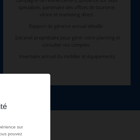
spécialisés, partenaire des offices de tourisme,
vitrine et marketing direct.
Rapport de gérance annuel détaillé.
Extranet propriétaire pour gérer votre planning et
consulter vos comptes.
Inventaire annuel du mobilier et équipements.
ité
périence sur
 Vous pouvez