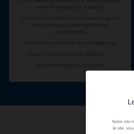
cadrer les consignes de la location.
Carte professionnelle, Garantie financière gestion
locative, assurance responsabilité civile
professionnelle.
Etats des lieux d’entrée et de sortie obligatoire.
Caution et caution ménage obligatoire.
Assurance villégiature obligatoire.
Le
Notre site 
le site, vo