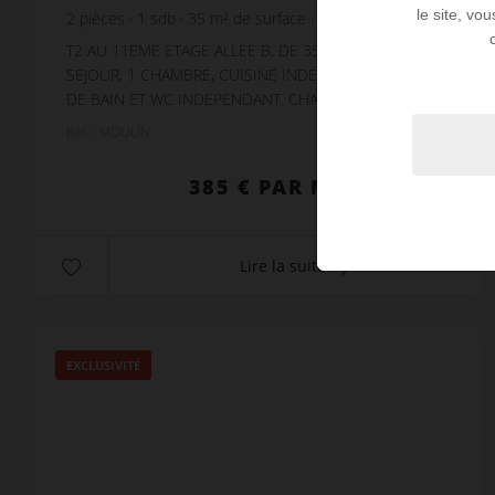
le site, vo
2
pièces
1
sdb
35
m² de surface
11 €
prix / m²
T2 AU 11EME ETAGE ALLEE B, DE 35M² AVEC ENTREE,
SEJOUR, 1 CHAMBRE, CUISINE INDEPENDANTE, SALLE
DE BAIN ET WC INDEPENDANT. CHAUFFAGE ET EAU
CHAUDE COLLECTIFS, EAU FROIDE INDIVIDUELLE
Réf. : MOULIN
IMMEUBLE EN COLL...
385 € PAR MOIS CC
Lire la suite
EXCLUSIVITÉ