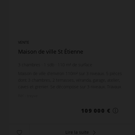
VENTE
Maison de ville St Étienne
3
chambres
1
sdb
110
m² de surface
990,91 €
prix / m²
Maison de ville d'environ 110m² sur 3 niveaux. 5 pièces
dont 3 chambres, 2 terrasses, véranda, garage, atelier,
caves et grenier. Se décompose sur 3 niveaux. Travaux
à prévoir.
Réf. : treyve
109 000 €
Lire la suite