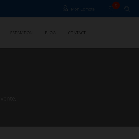
0
Mon Compte
Propriétaire Grau Du Roi
ESTIMATION
BLOG
CONTACT
Propriétaire Cannes
vente,