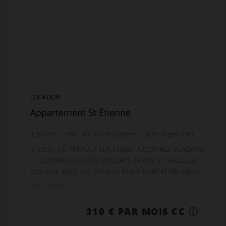
LOCATION
Appartement St Étienne
1
pièce
1
sdb
19
m² de surface
16,32 €
prix / m²
STUDIO DE 19M² AU 1ER ETAGE. A L’ENTREE PLACARD
ET CUISINE EQUIPEE. SEJOUR SUR RUE ET SALLE DE
DOUCHE AVEC WC. STUDIO ENTIEREMENT MEUBLEE
ET EQUIPEE. CHAUFFAGE ET EAU CHAUDE
Réf. : PRAIRE
INDIVIDUELS ELECTRIQUE. EA...
310 € PAR MOIS CC