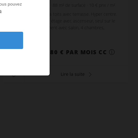
 Vous pouvez
4
chambres
2
sdb
88
m² de surface
10 €
prix / m²
s
F6 atypique sous les toits avec terrasse. Hyper centre.
Au dernier et 6ème étage avec ascenseur, seul sur le
palier. Bel appartement avec salon, 4 chambres,
plusieurs rangement, deux salles d'eau avec...
Réf. : F6 TERRASSE
880 € PAR MOIS CC
Lire la suite