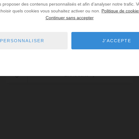
us proposer des contenus personnalisés et afin d’analyser notre trafic.
14
m² de surface
4,29 €
prix / m²
choisir quels cookies vous souhaitez activer ou non.
Politique de cookie
Place de stationnement en sous sol d'une copropriéré
Continuer sans accepter
sécurisé. Emplacement séparé par des murs. Accès par
la rue paul bert par une porte automatisé. Libre de
suite
Réf. : PAUL BERT
PERSONNALISER
J'ACCEPTE
60 € PAR MOIS CC
Lire la suite