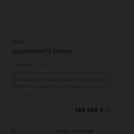
VENTE
Appartement St Étienne
2
chambres
1
sdb
Grand T3 type bourgeois et spacieux , hypercentre.
Beau appartement avec parquet à la française au sol,
agréable haut de plafond avec moulure. Coin à vivre
très grand avec Salon avec 2 fenêtres dont ...
Réf. : REPUBL
168 000 €
Vendu / Exclusivité