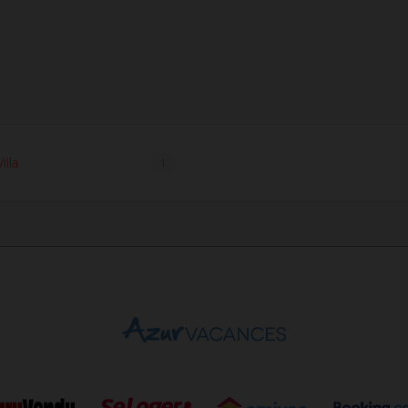
illa
1