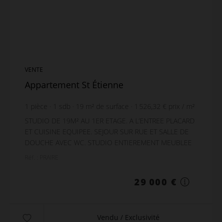
VENTE
Appartement St Étienne
1
pièce
1
sdb
19
m² de surface
1 526,32 €
prix / m²
STUDIO DE 19M² AU 1ER ETAGE. A L’ENTREE PLACARD
ET CUISINE EQUIPEE. SEJOUR SUR RUE ET SALLE DE
DOUCHE AVEC WC. STUDIO ENTIEREMENT MEUBLEE
ET EQUIPEE. CHAUFFAGE ET EAU CHAUDE
Réf. : PRAIRE
INDIVIDUELS ELECTRIQUE. EA...
29 000 €
Vendu / Exclusivité