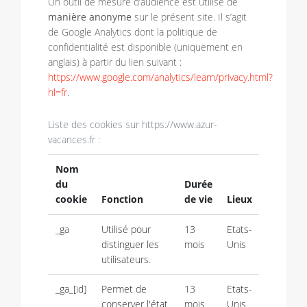
Un outil de mesure d’audience est utilisé de
manière anonyme
sur le présent site. Il s’agit
de Google Analytics dont la politique de
confidentialité est disponible (uniquement en
anglais) à partir du lien suivant :
https://www.google.com/analytics/learn/privacy.html?
hl=fr
.
Liste des cookies sur https://www.azur-
vacances.fr :
Nom
du
Durée
cookie
Fonction
de vie
Lieux
_ga
Utilisé pour
13
Etats-
distinguer les
mois
Unis
utilisateurs.
_ga_[id]
Permet de
13
Etats-
conserver l'état
mois
Unis