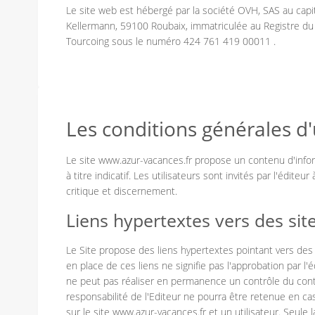
Le site web est hébergé par la société OVH, SAS au capit
Kellermann, 59100 Roubaix, immatriculée au Registre d
Tourcoing sous le numéro 424 761 419 00011 .
Les conditions générales d'u
Le site www.azur-vacances.fr propose un contenu d'info
à titre indicatif. Les utilisateurs sont invités par l'édite
critique et discernement.
Liens hypertextes vers des site
Le Site propose des liens hypertextes pointant vers des s
en place de ces liens ne signifie pas l'approbation par l'
ne peut pas réaliser en permanence un contrôle du cont
responsabilité de l'Editeur ne pourra être retenue en cas
sur le site www.azur-vacances.fr et un utilisateur. Seule 