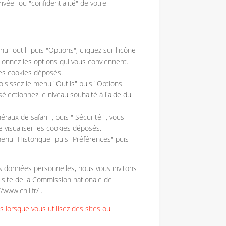
rivée" ou "confidentialité" de votre
nu "outil" puis "Options", cliquez sur l'icône
tionnez les options qui vous conviennent.
les cookies déposés.
hoisissez le menu "Outils" puis "Options
, sélectionnez le niveau souhaité à l'aide du
éraux de safari ", puis " Sécurité ", vous
e visualiser les cookies déposés.
menu "Historique" puis "Préférences" puis
es données personnelles, nous vous invitons
e site de la Commission nationale de
/www.cnil.fr/ .
 lorsque vous utilisez des sites ou