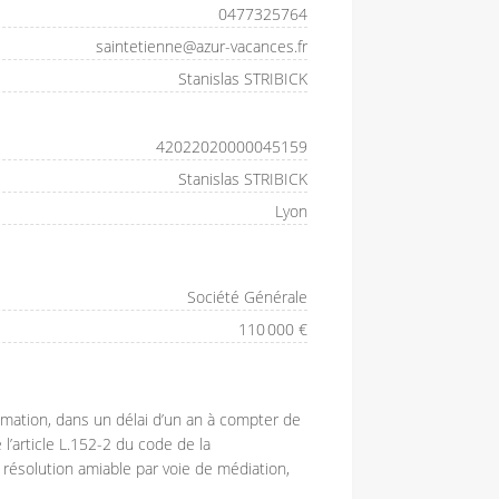
0477325764
saintetienne@azur-vacances.fr
Stanislas STRIBICK
42022020000045159
Stanislas STRIBICK
Lyon
Société Générale
110 000 €
mation, dans un délai d’un an à compter de
l’article L.152-2 du code de la
résolution amiable par voie de médiation,