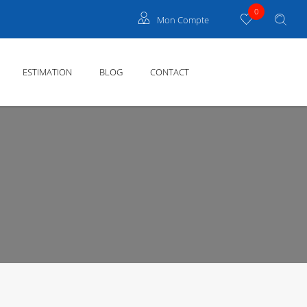
0
Mon Compte
Propriétaire Grau Du Roi
ESTIMATION
BLOG
CONTACT
Propriétaire Cannes