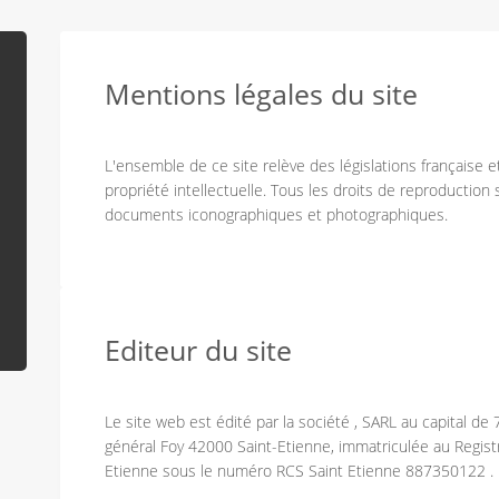
Mentions légales du site
L'ensemble de ce site relève des législations française et
propriété intellectuelle. Tous les droits de reproduction
documents iconographiques et photographiques.
Editeur du site
Le site web est édité par la société , SARL au capital de 
général Foy 42000 Saint-Etienne, immatriculée au Regis
Etienne sous le numéro RCS Saint Etienne 887350122 .