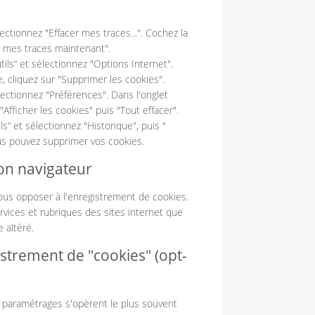
électionnez "Effacer mes traces...". Cochez la
er mes traces maintenant".
utils“ et sélectionnez "Options Internet".
e, cliquez sur "Supprimer les cookies".
sélectionnez "Préférences". Dans l'onglet
"Afficher les cookies" puis "Tout effacer".
ls“ et sélectionnez "Historique", puis "
ous pouvez supprimer vos cookies.
on navigateur
vous opposer à l'enregistrement de cookies.
rvices et rubriques des sites internet que
 altéré.
trement de "cookies" (opt-
es paramétrages s'opèrent le plus souvent