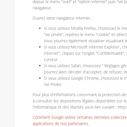
depuis le menu "outil" et "option internet" puis "vie p
navigateur.
Ouvrez votre navigateur Internet :
Si vous utilisez Mozilla Firefox, choisissez le me
"vie privée", repérez le menu "cookie" et sélec
Vous pourrez également visualiser visualisant 
Si vous utilisez Microsoft Internet Explorer , c
Internet", cliquez sur l'onglet "Confidentialité"
curseur.
Si vous utilisez Safari, choisissez " Réglages gén
pourrez alors décider d'accepter, de refuser, d
Si vous utilisez Google Chrome, choisissez le 
Vie Privée.
Pour plus d'informations concernant la protection d
à consulter les dispositions légales disponibles sur l
l'informatique et des libertés via le lien suivant : http:/
Comment Google utilise certaines données collectées
applications de nos partenaires
.