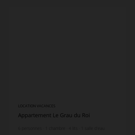
LOCATION VACANCES
Appartement Le Grau du Roi
6
personnes
1
chambre
4
lits
1
salle d'eau