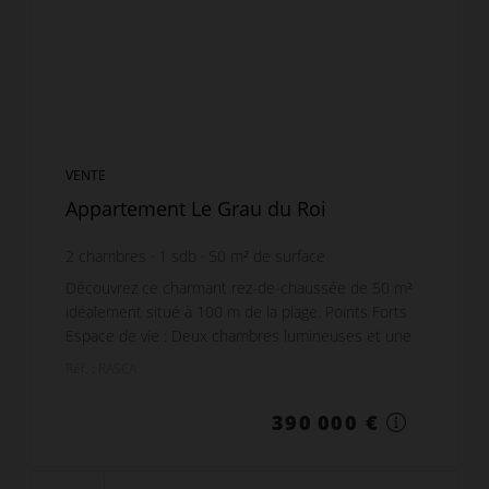
VENTE
Appartement Le Grau du Roi
2
chambres
1
sdb
50
m² de surface
90
m² de terrain
7 800 €
prix / m²
Découvrez ce charmant rez-de-chaussée de 50 m²
idéalement situé à 100 m de la plage. Points Forts
Espace de vie : Deux chambres lumineuses et une
cuisine séparée fonctionnelle. Extérieur
Réf. : RASCA
exceptionn...
390 000 €