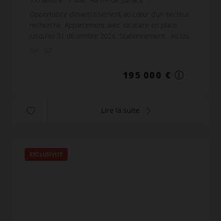
4 642,86 €
prix / m²
Opportunité d’investissement au cœur d’un secteur
recherché. Appartement avec locataire en place
jusqu’au 31 décembre 2026. Stationnement : inclus,
une place de parking privée sécurisée au sein de l...
Réf. : IZZ
195 000 €
Lire la suite
EXCLUSIVITÉ