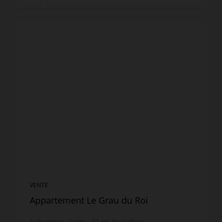
VENTE
Appartement Le Grau du Roi
1
chambre
1
sde
42
m² de surface