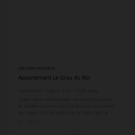
LOCATION VACANCES
Appartement Le Grau du Roi
4
personnes
1
pièce
3
lits
1
salle d'eau
Studio cabine climatisé avec son balcon disposant
de mobilier extérieur pour s'y détendre ou prendre
des repas. Il est accessible par le Séjour avec le
coin Cuisine équipé d'un réfrigérateur, lave-v...
Réf. : CIGA15