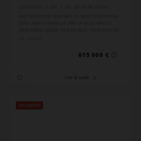
2
chambres
1
sdb
1
sde
65
m² de surface
9 461,54 €
prix / m²
Vivez au bord de l'eau dans ce cadre exceptionnel.
Cette marina lumineuse offre un accès direct à
votre bateau depuis votre terrasse. Points Forts du
Bien Espace de Vie : Séjour spacieux avec cuis...
Réf. : ARPEGE
615 000 €
Lire la suite
EXCLUSIVITÉ