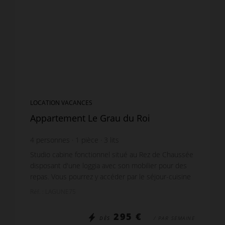
LOCATION VACANCES
Appartement Le Grau du Roi
4
personnes
1
pièce
3
lits
Studio cabine fonctionnel situé au Rez de Chaussée
disposant d'une loggia avec son mobilier pour des
repas. Vous pourrez y accéder par le séjour-cuisine
qui est meublé pour la partie Séjour d'un cana...
Réf. : LAGUNE75
295 €
DÈS
/ PAR SEMAINE