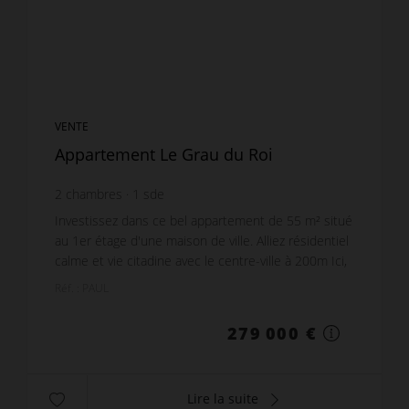
VENTE
Appartement Le Grau du Roi
2
chambres
1
sde
Investissez dans ce bel appartement de 55 m² situé
au 1er étage d'une maison de ville. Alliez résidentiel
calme et vie citadine avec le centre-ville à 200m Ici,
tout se fait à pied. Emplacement ex...
Réf. : PAUL
279 000 €
Lire la suite