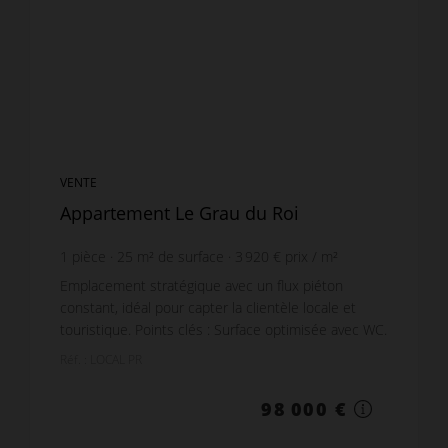
VENTE
Appartement Le Grau du Roi
1
pièce
25
m² de surface
3 920 €
prix / m²
Emplacement stratégique avec un flux piéton
constant, idéal pour capter la clientèle locale et
touristique. Points clés : Surface optimisée avec WC.
Visibilité : vitrine sur un axe passager piéton ...
Réf. : LOCAL PR
98 000 €