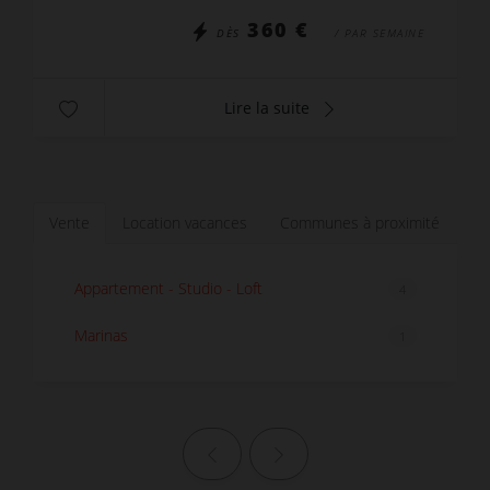
360 €
DÈS
/ PAR SEMAINE
Lire la suite
Vente
Location vacances
Communes à proximité
Appartement - Studio - Loft
4
Marinas
1
Page précédente
Page suivante