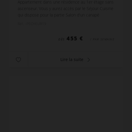
Appartement dans une résidence au 1er étage sans
ascenseur. Vous y aurez accès par le Séjour-Cuisine
qui dispose pour la partie Salon d'un canapé
convertible pour 2 personnes, une télévision, un cli...
Réf. : PECHEUR19
455 €
DÈS
/ PAR SEMAINE
Lire la suite