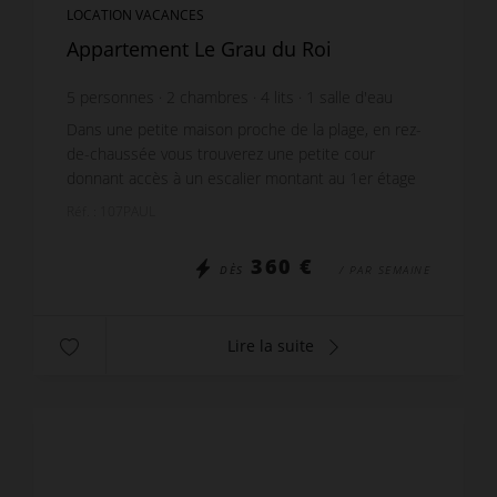
LOCATION VACANCES
Appartement Le Grau du Roi
5
personnes
2
chambres
4
lits
1
salle d'eau
Dans une petite maison proche de la plage, en rez-
de-chaussée vous trouverez une petite cour
donnant accès à un escalier montant au 1er étage
du bâtiment pour accèder à l'appartement. Au 1er
Réf. : 107PAUL
étage,...
360 €
DÈS
/ PAR SEMAINE
Lire la suite