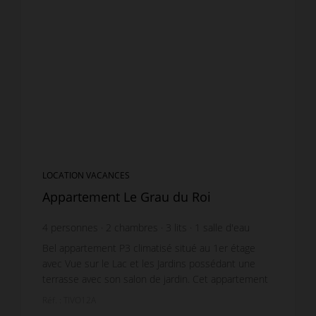
LOCATION VACANCES
Appartement Le Grau du Roi
4
personnes
2
chambres
3
lits
1
salle d'eau
Bel appartement P3 climatisé situé au 1er étage
avec Vue sur le Lac et les Jardins possédant une
terrasse avec son salon de jardin. Cet appartement
dispose un Séjour doté d'un canapé non
Réf. : TIVO12A
convertible,...