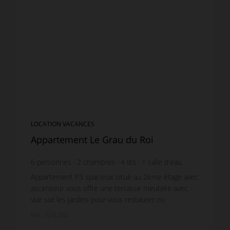
LOCATION VACANCES
Appartement Le Grau du Roi
6
personnes
2
chambres
4
lits
1
salle d'eau
Appartement P3 spacieux situé au 2ème étage avec
ascenseur vous offre une terrasse meublée avec
vue sur les jardins pour vous restaurer ou
simplement vous détendre. Celle-ci est accessible
Réf. : GAL202
par le Séj...