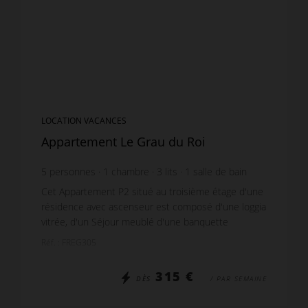
LOCATION VACANCES
Appartement Le Grau du Roi
5
personnes
1
chambre
3
lits
1
salle de bain
Cet Appartement P2 situé au troisième étage d'une
résidence avec ascenseur est composé d'une loggia
vitrée, d'un Séjour meublé d'une banquette
convertible pour 2 personnes avec une télévision.
Réf. : FREG305
Son ...
315 €
DÈS
/ PAR SEMAINE