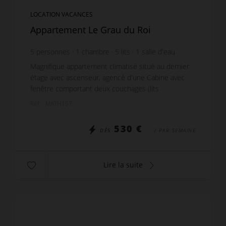
LOCATION VACANCES
Appartement Le Grau du Roi
5
personnes
1
chambre
5
lits
1
salle d'eau
1
salle de bain
Magnifique appartement climatisé situé au dernier
étage avec ascenseur, agencé d'une Cabine avec
fenêtre comportant deux couchages (lits
superposés). Une Chambre (1 lit double) ouverte
Réf. : MATH157
sur la terra...
530 €
DÈS
/ PAR SEMAINE
Lire la suite