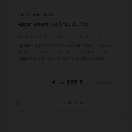
LOCATION VACANCES
Appartement Le Grau du Roi
4
personnes
1
chambre
2
lits
1
salle d'eau
Agréable appartement P2 avec climatiseur situé au
2ème étage avec ascenseur se composant d'une
loggia avec son mobilier pour prendre des repas.
Séjour avec un canapé convertible pour 2
Réf. : CORV204
personnes et...
335 €
DÈS
/ PAR SEMAINE
Lire la suite