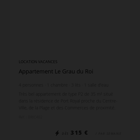
LOCATION VACANCES
Appartement Le Grau du Roi
4
personnes
1
chambre
3
lits
1
salle d'eau
Très bel appartement de type P2 de 35 m² situé
dans la résidence de Port Royal proche du Centre-
Ville, de la Plage et des Commerces de proximité.
Appartement lumineux et agréable à vivre, refait à
Réf. : BRIC402
ne...
315 €
DÈS
/ PAR SEMAINE