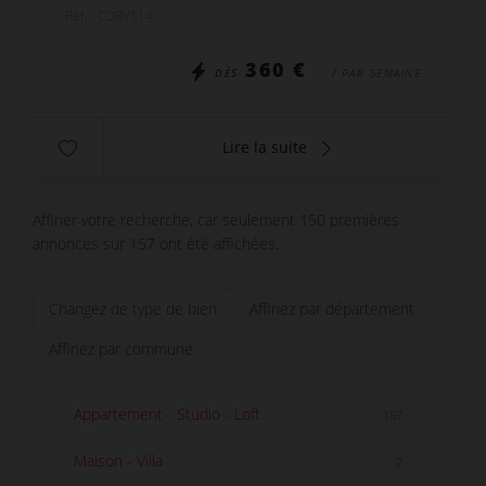
avec une belle vue sur la résidence. Il se compos...
Réf. : CORV114
360 €
DÈS
/ PAR SEMAINE
Lire la suite
Affiner votre recherche, car seulement 150 premières
annonces sur 157 ont été affichées.
Changez de type de bien
Affinez par département
Affinez par commune
Appartement - Studio - Loft
157
Maison - Villa
2