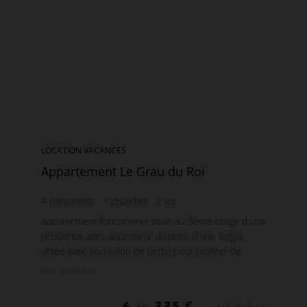
LOCATION VACANCES
Appartement Le Grau du Roi
4
personnes
1
chambre
2
lits
Appartement fonctionnel situé au 3ème étage d'une
résidence avec ascenseur dispose d'une loggia
vitrée avec son salon de jardin pour profiter de
l'extérieur. Son Séjour-Cuisine est équipé d'une
Réf. : CARA315
banq...
335 €