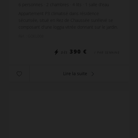
6
personnes
2
chambres
4
lits
1
salle d'eau
Appartement P3 climatisé dans résidence
sécurisée, situé en Rez de Chaussée surélevé se
composant d'une loggia vitrée donnant sur le jardin.
Vous disposez d'un Séjour meublé d'un canapé
Réf. : GOEL008
convertible p...
390 €
DÈS
/ PAR SEMAINE
Lire la suite