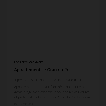
LOCATION VACANCES
Appartement Le Grau du Roi
4
personnes
1
chambre
2
lits
1
salle d'eau
Appartement P2 climatisé en résidence situé au
4ème étage avec ascenseur pour poser vos valises
et profiter de votre séjour au Grau du Roi. Il dispose
d'une terrasse et d'une loggia avec leur mobilie...
Réf. : CORV411