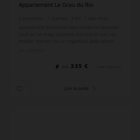
Appartement Le Grau du Roi
5
personnes
1
chambre
3
lits
1
salle d'eau
Appartement fonctionnel dans résidence sécurisée
situé au 1er étage disposant d'un balcon avec son
mobilier donnant sur un magnifique jardin arboré.
Celui ci est accessible par le Séjour meublé d'u...
Réf. : MARGAL9
335 €
DÈS
/ PAR SEMAINE
Lire la suite