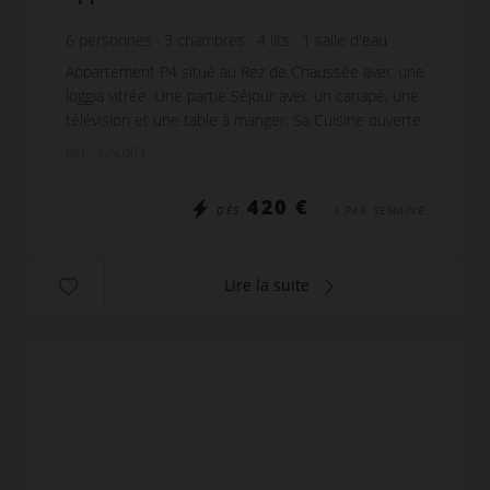
6
personnes
3
chambres
4
lits
1
salle d'eau
Appartement P4 situé au Rez de Chaussée avec une
loggia vitrée. Une partie Séjour avec un canapé, une
télévision et une table à manger. Sa Cuisine ouverte
est équipé d'un réfrigérateur-congélateur, ...
Réf. : GAL003
420 €
DÈS
/ PAR SEMAINE
Lire la suite