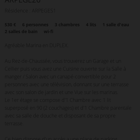
Résidence : ARPEGES1
530 €
6
personnes
3
chambres
4
lits
1
salle d'eau
2
salles de bain
wi-fi
Agréable Marina en DUPLEX.
Au Rez-de-Chaussée, vous trouverez un Garage et un
Cellier puis vous avez une Cuisine ouverte sur la Salle à
manger / Salon avec un canapé-convertible pour 2
personnes avec une télévision, donnant sur une terrasse
avec son salon de jardin et une Vue sur les marinas.
Le 1er étage se compose d'1 Chambre avec 1 lit
superposé en 90 (2 couchages) et d'1 Chambre parentale
avec sa salle de douche et disposant de sa propre
terrasse.
Ce bien dispose d'un accès a une place de parking