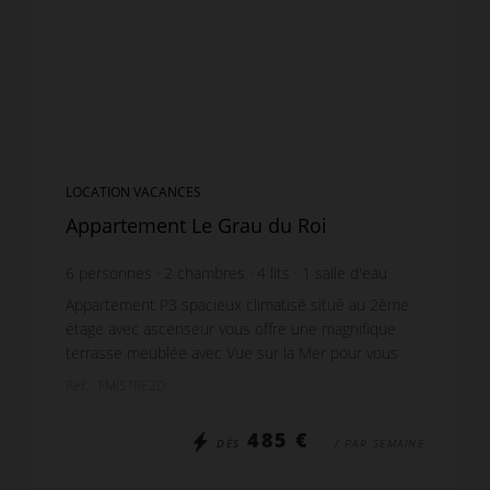
LOCATION VACANCES
Appartement Le Grau du Roi
6
personnes
2
chambres
4
lits
1
salle d'eau
Appartement P3 spacieux climatisé situé au 2ème
étage avec ascenseur vous offre une magnifique
terrasse meublée avec Vue sur la Mer pour vous
restaurer ou simplement vous détendre. Celle-ci est
Réf. : FMISTRE2D
acc...
485 €
DÈS
/ PAR SEMAINE