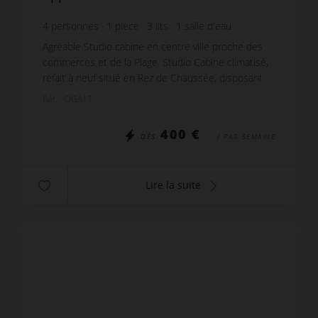
4
personnes
1
pièce
3
lits
1
salle d'eau
Agréable Studio cabine en centre ville proche des
commerces et de la Plage. Studio Cabine climatisé,
refait à neuf situé en Rez de Chaussée, disposant
d'un balcon avec son mobilier pour profiter de...
Réf. : CIGA17
400 €
DÈS
/ PAR SEMAINE
Lire la suite