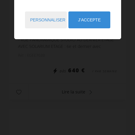
LOCATION VACANCES
Appartement Cannes la Bocca
PERSONNALISER
J'ACCEPTE
2
personnes
1
pièce
1
lit
1
salle d'eau
wi-fi
CANNES-MIDI - CANNES LA BOCCA FRONT DE MER
- VUE PANORAMIQUE STUDIO AU DERNIER ETAGE
AVEC SOLARIUM ETAGE : 6e et dernier avec
ascenseur SURFACE : 32 m2 + terrasse plain pied
Réf. : EGEE703B
22 m2 + solarium 55...
640 €
DÈS
/ PAR SEMAINE
Lire la suite