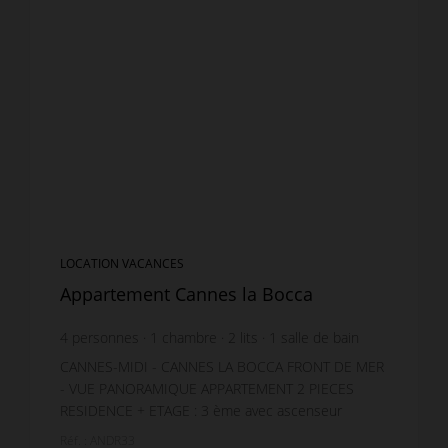
LOCATION VACANCES
Appartement Cannes la Bocca
4
personnes
1
chambre
2
lits
1
salle de bain
wi-fi
CANNES-MIDI - CANNES LA BOCCA FRONT DE MER
- VUE PANORAMIQUE APPARTEMENT 2 PIECES
RESIDENCE + ETAGE : 3 ème avec ascenseur
SURFACE : 54 m2 + terrasse EXPOSITION : Plein sud
Réf. : ANDR33