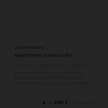
LOCATION VACANCES
Appartement Le Grau du Roi
6
personnes
2
chambres
3
lits
1
salle d'eau
Appartement refait avec goût au 2e étage sans
ascenseur, porte à gauche de la résidence, se
compose d'un beau séjour avec un canapé d'angle
convertible pour deux personnes, une télévision
Réf. : POISAPT4
ainsi qu' un...
390 €
DÈS
/ PAR SEMAINE