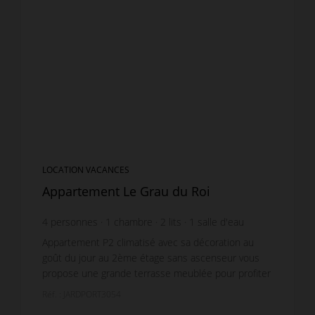
LOCATION VACANCES
Appartement Le Grau du Roi
4
personnes
1
chambre
2
lits
1
salle d'eau
Appartement P2 climatisé avec sa décoration au
goût du jour au 2ème étage sans ascenseur vous
propose une grande terrasse meublée pour profiter
de l'extérieur avec une Vue incroyable sur la Piscine
Réf. : JARDPORT3054
et...