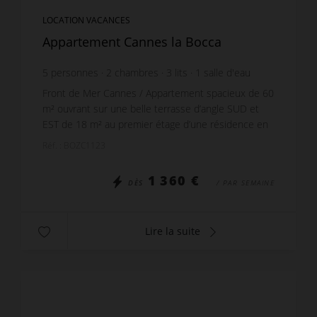
LOCATION VACANCES
Appartement Cannes la Bocca
5
personnes
2
chambres
3
lits
1
salle d'eau
1
salle de bain
wi-fi
Front de Mer Cannes / Appartement spacieux de 60
m² ouvrant sur une belle terrasse d’angle SUD et
EST de 18 m² au premier étage d’une résidence en
bord de mer immédiat. Profitant d’une superbe vue
Réf. : BOZC1123
me...
1 360 €
DÈS
/ PAR SEMAINE
Lire la suite