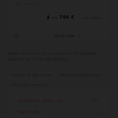
ascenseur SURFACE : 70 m2 EXPOSITON : Plein sud
Réf. : ANDR169
Séjour front de mer ...
700 €
DÈS
/ PAR SEMAINE
Lire la suite
Affiner votre recherche, car seulement 150 premières
annonces sur 157 ont été affichées.
Changez de type de bien
Affinez par département
Affinez par commune
Appartement - Studio - Loft
157
Maison - Villa
2