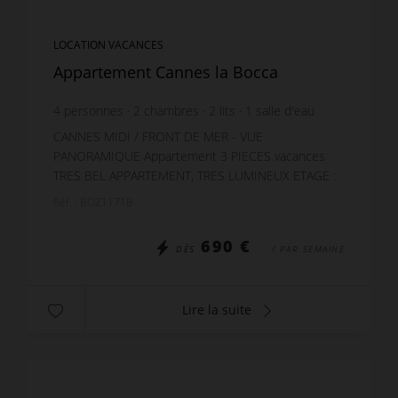
LOCATION VACANCES
Appartement Cannes la Bocca
4
personnes
2
chambres
2
lits
1
salle d'eau
wi-fi
CANNES MIDI / FRONT DE MER - VUE
PANORAMIQUE Appartement 3 PIECES vacances
TRES BEL APPARTEMENT, TRES LUMINEUX ETAGE :
3ème avec ascenseur SURFACE : 51 m2 + terrasse
Réf. : BOZ1171B
vitrée de 13 m2 EXPOSITON ...
690 €
DÈS
/ PAR SEMAINE
Lire la suite