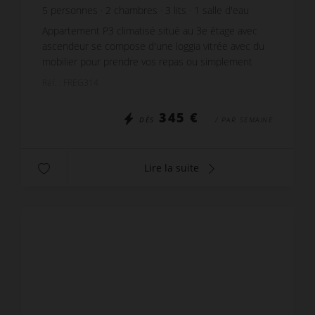
5
personnes
2
chambres
3
lits
1
salle d'eau
Appartement P3 climatisé situé au 3e étage avec
ascendeur se compose d'une loggia vitrée avec du
mobilier pour prendre vos repas ou simplement
vous détendre. Son Séjour dispose d'une banquette
Réf. : FREG314
conver...
345 €
DÈS
/ PAR SEMAINE
Lire la suite