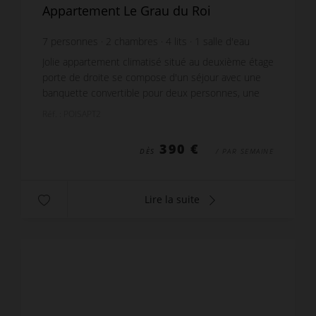
Appartement Le Grau du Roi
7
personnes
2
chambres
4
lits
1
salle d'eau
Jolie appartement climatisé situé au deuxième étage
porte de droite se compose d'un séjour avec une
banquette convertible pour deux personnes, une
télévision et un lit pour une personne servant au...
Réf. : POISAPT2
390 €
DÈS
/ PAR SEMAINE
Lire la suite