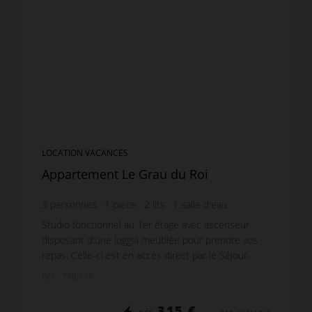
LOCATION VACANCES
Appartement Le Grau du Roi
3
personnes
1
pièce
2
lits
1
salle d'eau
Studio fonctionnel au 1er étage avec ascenseur
disposant d'une loggia meublée pour prendre vos
repas. Celle-ci est en accès direct par le Séjour-
Cuisine qui se compose d'un banquette lit pour 2
Réf. : TRIE116
per...
315 €