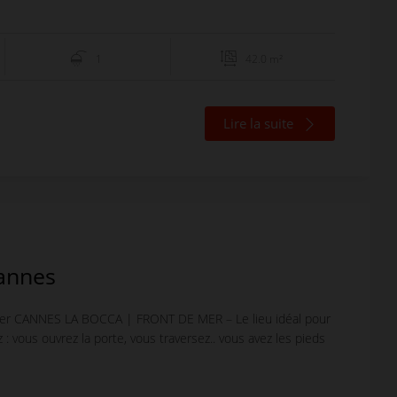
1
42.0 m²
Lire la suite
annes
er CANNES LA BOCCA | FRONT DE MER – Le lieu idéal pour
z : vous ouvrez la porte, vous traversez.. vous avez les pieds