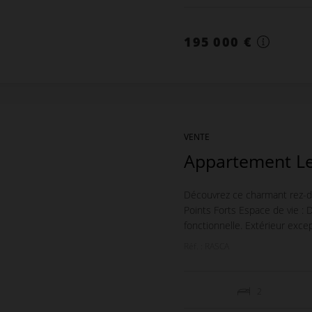
195 000 €
VENTE
Appartement Le
Découvrez ce charmant rez-d
Points Forts Espace de vie :
fonctionnelle. Extérieur excep
Réf. : RASCA
2