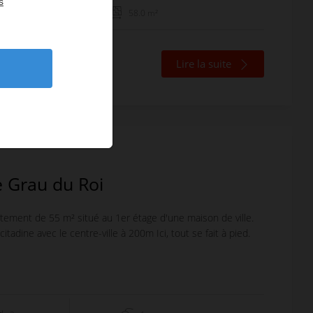
s
1
58.0 m²
Lire la suite
 Grau du Roi
rtement de 55 m² situé au 1er étage d'une maison de ville.
 citadine avec le centre-ville à 200m Ici, tout se fait à pied.