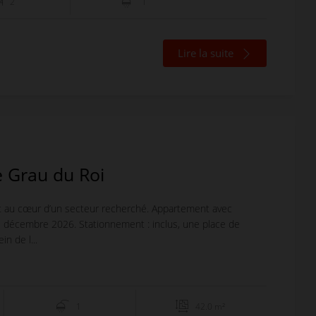
2
1
Lire la suite
 Grau du Roi
t au cœur d’un secteur recherché. Appartement avec
31 décembre 2026. Stationnement : inclus, une place de
n de l...
1
42.0 m²