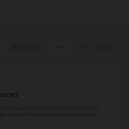
TE
VIGNETTES
DATE
PRIX
ALÉATOIRE
annes
MER Imaginez : vous ouvrez la porte, vous traversez..
able. Situé sur le secteur très recherché de Cannes La
.