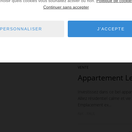
choisir quels cookies vous souhaitez activer ou non.
Politique de cookie
Continuer sans accepter
449 500 €
PERSONNALISER
J'ACCEPTE
VENTE
Appartement Le
Investissez dans ce bel appa
Alliez résidentiel calme et vie
Emplacement ex...
Réf. : PAUL