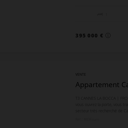
1
395 000 €
VENTE
Appartement C
T3 CANNES LA BOCCA | FRON
vous ouvrez la porte, vous tra
secteur très recherché de Ca
Réf. : 803Fourn