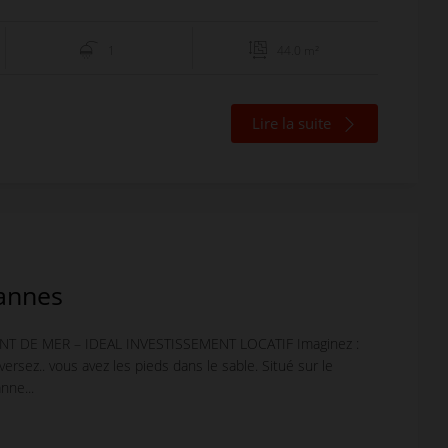
1
44.0 m²
Lire la suite
annes
T DE MER – IDEAL INVESTISSEMENT LOCATIF Imaginez :
versez.. vous avez les pieds dans le sable. Situé sur le
nne...