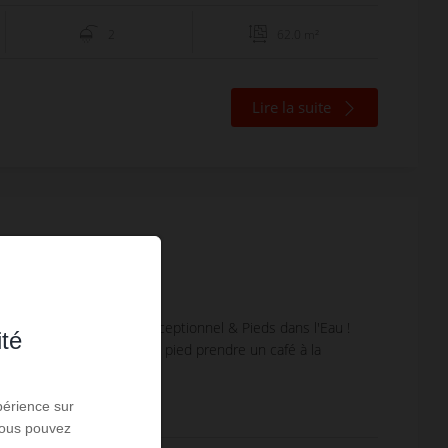
2
62.0 m²
Lire la suite
annes
 DE MER | Panorama Exceptionnel & Pieds dans l'Eau !
ité
 vous baigner.. et revenir à pied prendre un café à la
ce...
périence sur
 Vous pouvez