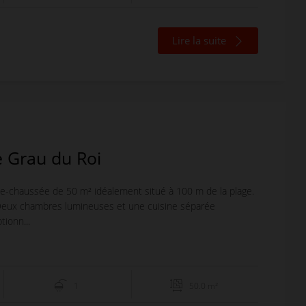
Lire la suite
 Grau du Roi
e-chaussée de 50 m² idéalement situé à 100 m de la plage.
 Deux chambres lumineuses et une cuisine séparée
tionn...
1
50.0 m²