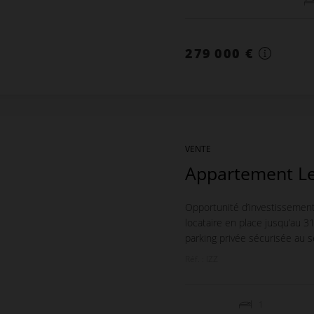
279 000 €
VENTE
Appartement Le
Opportunité d’investissemen
locataire en place jusqu’au 
parking privée sécurisée au sei
Réf. : IZZ
1