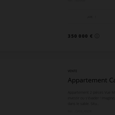
Réf. : 805Rib
1
350 000 €
VENTE
Appartement C
Appartement 2 pièces Vue M
investir ou s'évader ! Imagine
dans le sable. Situ...
Réf. : DANI_ANDR