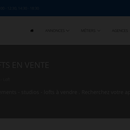
:00 - 12:30, 14:30 - 18:30
ANNONCES
MÉTIERS
AGENCES
FTS EN VENTE
- Loft
ments - studios - lofts à vendre . Recherchez votre a