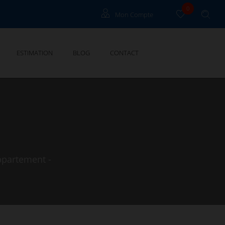
0
Mon Compte
Propriétaire Grau Du Roi
ESTIMATION
BLOG
CONTACT
Propriétaire Cannes
ppartement -