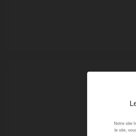
Le
Notre site 
le site, vo